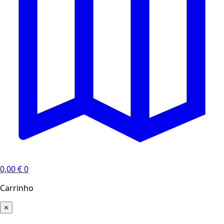
0,00
€
0
Carrinho
×