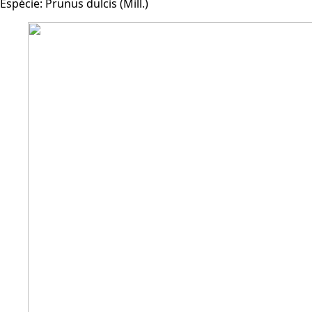
Espécie:
Prunus dulcis (Mill.)