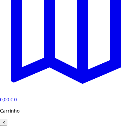
0,00
€
0
Carrinho
×