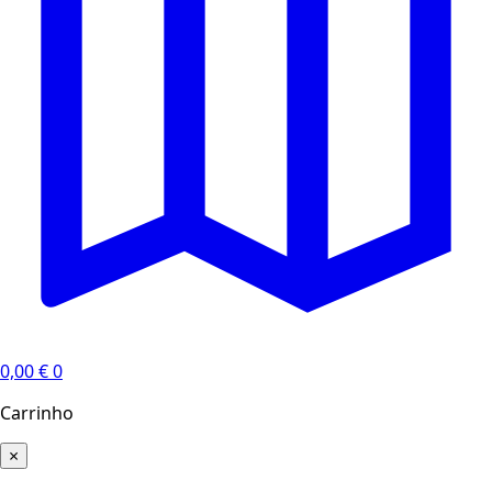
0,00
€
0
Carrinho
×