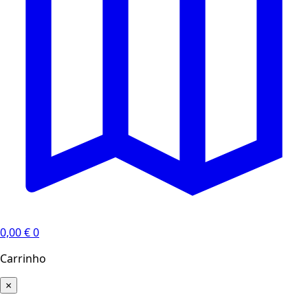
0,00
€
0
Carrinho
×