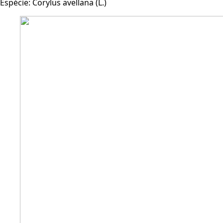
Espécie:
Corylus avellana (L.)