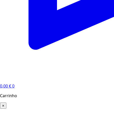
0,00
€
0
Carrinho
×