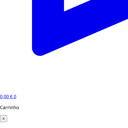
0,00
€
0
Carrinho
×