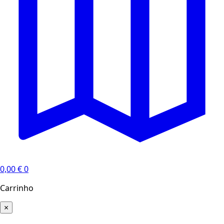
0,00
€
0
Carrinho
×