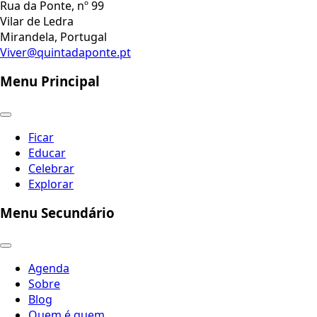
Rua da Ponte, nº 99
Vilar de Ledra
Mirandela, Portugal
Viver@quintadaponte.pt
Menu Principal
Ficar
Educar
Celebrar
Explorar
Menu Secundário
Agenda
Sobre
Blog
Quem é quem