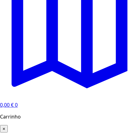
0,00
€
0
Carrinho
×