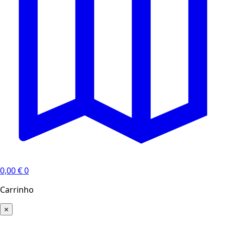
0,00
€
0
Carrinho
×