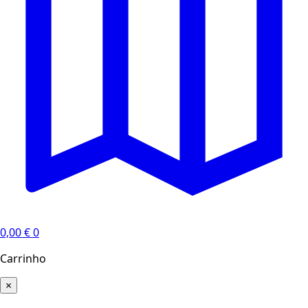
0,00
€
0
Carrinho
×