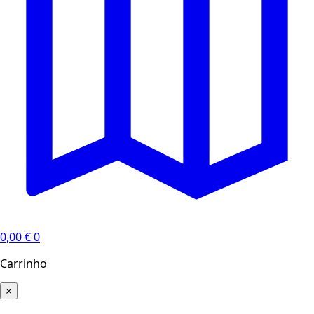
0,00
€
0
Carrinho
×