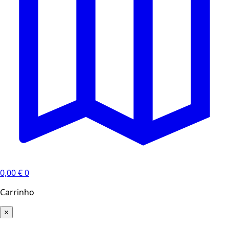
0,00
€
0
Carrinho
×